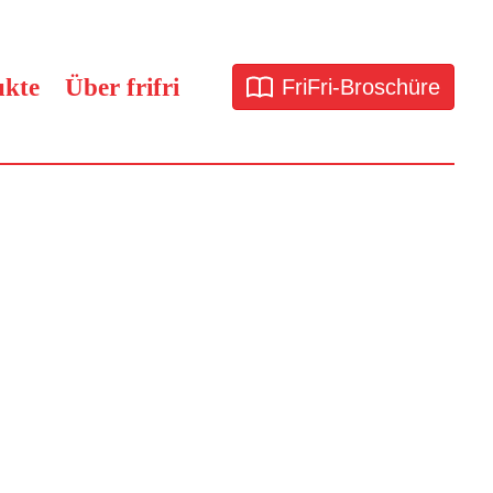
ukte
Über frifri
FriFri-Broschüre